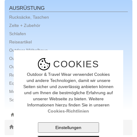
AUSRÜSTUNG
Rucksäcke, Taschen
Zelte + Zubehör
Schlafen
Reiseartikel
Outdoor Möbelhaus
Outdoor Küche
COOKIES
Outdoor Badezimmer
Outdoor & Travel Wear verwendet Cookies
Reinigen, Pflegen und Reparieren
und andere Technologien, damit wir unsere
Equipment
Seiten sicher und zuverlässig anbieten können
Moskitonetze, Insektenschutz
und um Ihnen die bestmögliche Erfahrung auf
unserer Webseite zu bieten. Weitere
Schneeschuhe
Informationen hierzu finden Sie in unseren
Cookies-Richtlinien
ONLINE-SHOP
AUSRÜSTUNG
Toggle Dropdown
alle Marken anzeigen