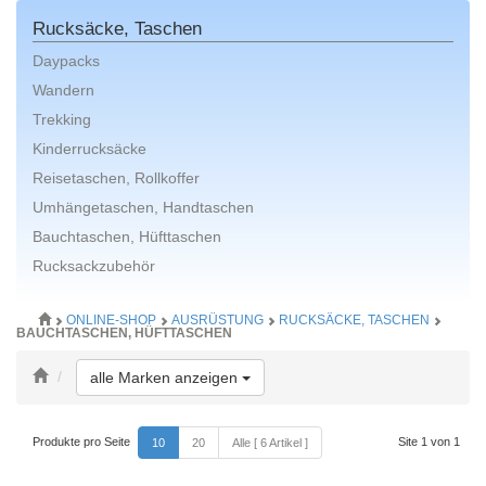
Rucksäcke, Taschen
Daypacks
Wandern
Trekking
Kinderrucksäcke
Reisetaschen, Rollkoffer
Umhängetaschen, Handtaschen
Bauchtaschen, Hüfttaschen
Rucksackzubehör
ONLINE-SHOP
AUSRÜSTUNG
RUCKSÄCKE, TASCHEN
BAUCHTASCHEN, HÜFTTASCHEN
Toggle Dropdown
alle Marken anzeigen
Produkte pro Seite
Site 1 von 1
10
20
Alle [ 6 Artikel ]