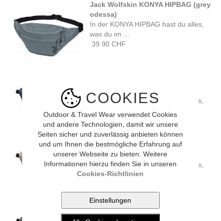
Jack Wolfskin KONYA HIPBAG (grey
odessa)
In der KONYA HIPBAG hast du alles,
was du im ...
39.90 CHF
Jack Wolfskin KONYA HIPBAG
(midnight sky)
COOKIES
In der KONYA HIPBAG hast du alles,
was du im ...
Outdoor & Travel Wear verwendet Cookies
39.90 CHF
und andere Technologien, damit wir unsere
Seiten sicher und zuverlässig anbieten können
und um Ihnen die bestmögliche Erfahrung auf
Jack Wolfskin KONYA HIPBAG
unserer Webseite zu bieten. Weitere
(stone)
Informationen hierzu finden Sie in unseren
In der KONYA HIPBAG hast du alles,
Cookies-Richtlinien
was du im ...
39.90 CHF
Jack Wolfskin KONYA HIPBAG
(slate)