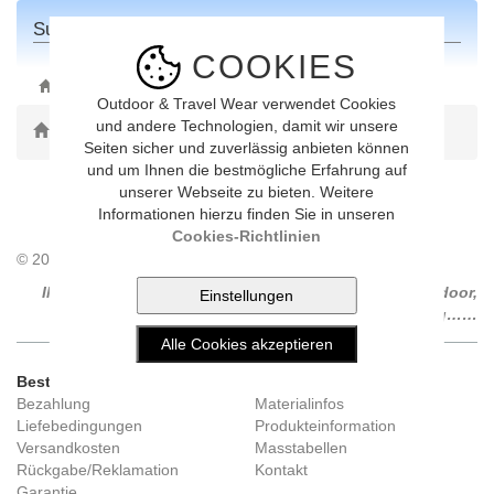
Suchresultat
COOKIES
ONLINE-SHOP
Outdoor & Travel Wear verwendet Cookies
und andere Technologien, damit wir unsere
Toggle Dropdown
Seiten sicher und zuverlässig anbieten können
und um Ihnen die bestmögliche Erfahrung auf
unserer Webseite zu bieten. Weitere
Informationen hierzu finden Sie in unseren
Cookies-Richtlinien
© 2014 Outdoorshop, all rights reserved…
Ihr Spezialist für Bekleidung und Ausrüstung für Outdoor,
Trekking, Wandern, Camping, Walking……
Bestellung und Versand
Infocenter
Bezahlung
Materialinfos
Liefebedingungen
Produkteinformation
Versandkosten
Masstabellen
Rückgabe/Reklamation
Kontakt
Garantie