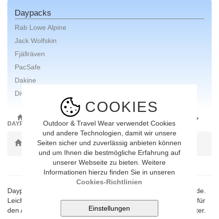
Daypacks
Rab Lowe Alpine
Jack Wolfskin
Fjällräven
PacSafe
Dakine
Diverse Marken
COOKIES
ONLINE-SHOP
AUSRÜSTUNG
RUCKSÄCKE, TASCHEN
Outdoor & Travel Wear verwendet Cookies
DAYPACKS
und andere Technologien, damit wir unsere
Seiten sicher und zuverlässig anbieten können
Toggle Dropdown
alle Marken anzeigen
und um Ihnen die bestmögliche Erfahrung auf
unserer Webseite zu bieten. Weitere
Informationen hierzu finden Sie in unseren
Cookies-Richtlinien
Daypacks bieten Platz für die täglichen Gebrauchsgegenstände.
Leicht, übersichtlich und in modische Designs sind Daypacks für
den Arbeitsweg oder den Stadtbummel ein praktischer Begleiter.