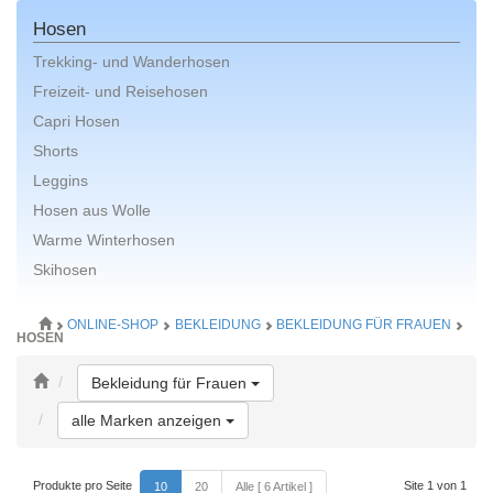
Hosen
Trekking- und Wanderhosen
Freizeit- und Reisehosen
Capri Hosen
Shorts
Leggins
Hosen aus Wolle
Warme Winterhosen
Skihosen
ONLINE-SHOP
BEKLEIDUNG
BEKLEIDUNG FÜR FRAUEN
HOSEN
Toggle Dropdown
Bekleidung für Frauen
Toggle Dropdown
alle Marken anzeigen
Produkte pro Seite
Site 1 von 1
10
20
Alle [ 6 Artikel ]