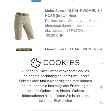
Maier Sports KLUANE WOMEN 3/4
HOSE (brown rice)
Die kassische Wandercapri Kluane
überzeugt durch ihr besonders
elastisches mSTRETCH ...
99.90 CHF
Maier Sports KLUANE WOMEN 3/4
HOSE (feather gray)
Das wasserabweisende, leichte
COOKIES
dryprotec Gewebe leitet Feuchtigkeit
schnell nach aussen ...
Outdoor & Travel Wear verwendet Cookies
99.90 CHF
und andere Technologien, damit wir unsere
Seiten sicher und zuverlässig anbieten können
und um Ihnen die bestmögliche Erfahrung auf
Maier Sports KLUANE WOMEN 3/4
unserer Webseite zu bieten. Weitere
HOSE (graphit)
Informationen hierzu finden Sie in unseren
Das wasserabweisende, leichte
Cookies-Richtlinien
dryprotec Gewebe leitet Feuchtigkeit
schnell nach aussen ...