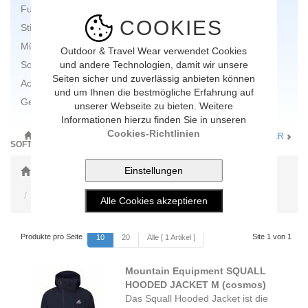
Funktionstücher
COOKIES
Stirnbänder
Mützen
Outdoor & Travel Wear verwendet Cookies
Socken
und andere Technologien, damit wir unsere
Seiten sicher und zuverlässig anbieten können
Accessoires
und um Ihnen die bestmögliche Erfahrung auf
Geschenkgutscheine
unserer Webseite zu bieten. Weitere
Informationen hierzu finden Sie in unseren
Cookies-Richtlinien
ONLINE-SHOP
BEKLEIDUNG
BEKLEIDUNG FÜR MÄNNER
SOFTSHELL + WINDBREAKER JACKEN
Toggle Dropdown
Bekleidung für Männer
Toggle Dropdown
alle Marken anzeigen
Produkte pro Seite
Site 1 von 1
10
20
Alle [ 1 Artikel ]
Mountain Equipment SQUALL
HOODED JACKET M (cosmos)
Das Squall Hooded Jacket ist die