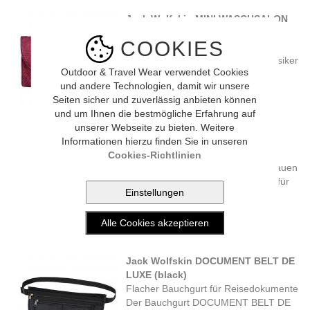
Jack Wolfskin MINI WASCHSALON
(leaf red)
COOKIES
Der Kulturbeutelklassiker im
Kleinformat Unser Kulturbeutelklassiker
Outdoor & Travel Wear verwendet Cookies
im Kleinformat: Unseren ...
und andere Technologien, damit wir unsere
29.90 CHF
Seiten sicher und zuverlässig anbieten können
und um Ihnen die bestmögliche Erfahrung auf
unserer Webseite zu bieten. Weitere
Jack Wolfskin ORGANIZER (sea
Informationen hierzu finden Sie in unseren
shell)
Cookies-Richtlinien
Vielseitige Gürteltasche zum Verstauen
von Wertsachen und Kleinigkeiten für
unterwegs.
29.90 CHF
Jack Wolfskin DOCUMENT BELT DE
LUXE (black)
Flacher Bauchgurt für Reisedokumente
Der Bauchgurt DOCUMENT BELT DE