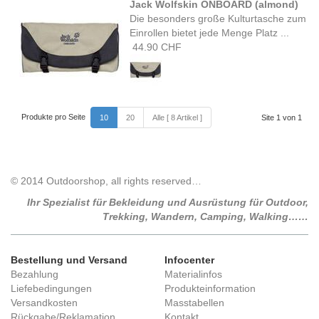
Jack Wolfskin ONBOARD (almond)
Die besonders große Kulturtasche zum
Einrollen bietet jede Menge Platz ...
44.90 CHF
Produkte pro Seite
10
20
Alle [ 8 Artikel ]
Site 1 von 1
© 2014 Outdoorshop, all rights reserved…
Ihr Spezialist für Bekleidung und Ausrüstung für Outdoor,
Trekking, Wandern, Camping, Walking……
Bestellung und Versand
Infocenter
Bezahlung
Materialinfos
Liefebedingungen
Produkteinformation
Versandkosten
Masstabellen
Rückgabe/Reklamation
Kontakt