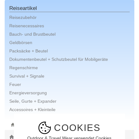
Reiseartikel
Reisezubehör
Reisenecessaires
Bauch- und Brustbeutel
Geldbörsen
Packsäcke + Beutel
Dokumentenbeutel + Schutzbeutel für Mobilgeräte
Regenschirme
Survival + Signale
Feuer
Energieversorgung
Seile, Gurte + Expander
Accessoires + Kleinteile
COOKIES
ONLINE-SHOP
AUSRÜSTUNG
REISEARTIKEL
Toggle Dropdown
Petromax
Outdoor & Travel Wear verwendet Cookies