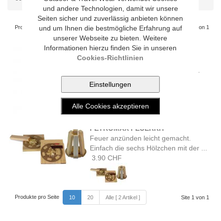
und andere Technologien, damit wir unsere
Seiten sicher und zuverlässig anbieten können
Produkte pro Seite
und um Ihnen die bestmögliche Erfahrung auf
Site 1 von 1
10
20
Alle [ 2 Artikel ]
unserer Webseite zu bieten. Weitere
Informationen hierzu finden Sie in unseren
PETROMAX MINI-GASBRENNER
Cookies-Richtlinien
Der Petromax Mini-Gasbrenner ist
ideal zum Anzünden der Petromax-
Lampe. Insbesondere ...
16.90 CHF
PETROMAX FEUERKIT
Feuer anzünden leicht gemacht.
Einfach die sechs Hölzchen mit der ...
3.90 CHF
Produkte pro Seite
10
20
Alle [ 2 Artikel ]
Site 1 von 1