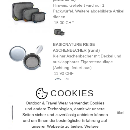
Hinweis: Geliefert wird nur 1
Packwürfel. Weitere abgebildete Artikel
dienen ...
15.00 CHF
BASICNATURE REISE-
ASCHENBECHER (rund)
Kleiner Aschenbecher mit Deckel und
ausklappbarer Zigarettenauflage
(Achtung: federt aus). ...
11.90 CHF
COOKIES
Lowe Alpine PACKING CUBE M
(anthracite)
Outdoor & Travel Wear verwendet Cookies
Hinweis: Geliefert wird nur 1
und andere Technologien, damit wir unsere
Packwürfel. Weitere abgebildete Artikel
Seiten sicher und zuverlässig anbieten können
dienen ...
und um Ihnen die bestmögliche Erfahrung auf
20.00 CHF
unserer Webseite zu bieten. Weitere