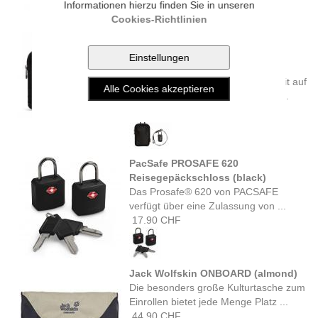
Informationen hierzu finden Sie in unseren
Cookies-Richtlinien
PacSafe PROSAFE 1000
Zahlenschloss mit Stahldraht
(black)
Genießen sie zusätzliche Sicherheit auf
Reisen, indem sie die Gewissheit ...
39.90 CHF
PacSafe PROSAFE 620
Reisegepäckschloss (black)
Das Prosafe® 620 von PACSAFE
verfügt über eine Zulassung von ...
17.90 CHF
Jack Wolfskin ONBOARD (almond)
Die besonders große Kulturtasche zum
Einrollen bietet jede Menge Platz ...
44.90 CHF