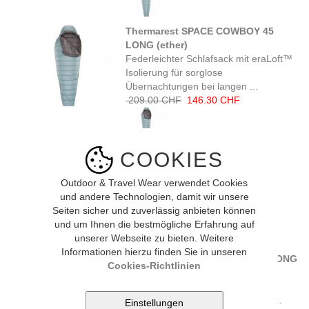
Thermarest SPACE COWBOY 45
LONG (ether)
Federleichter Schlafsack mit eraLoft™
Isolierung für sorglose
Übernachtungen bei langen ...
209.00 CHF
146.30 CHF
Mountain Equipment LUNAR I
COOKIES
WOMEN'S (tyrian purple)
Wer im Frühling oder Sommer auf
Outdoor & Travel Wear verwendet Cookies
Reisen geht oder mit ...
und andere Technologien, damit wir unsere
150.00 CHF
Seiten sicher und zuverlässig anbieten können
und um Ihnen die bestmögliche Erfahrung auf
unserer Webseite zu bieten. Weitere
Informationen hierzu finden Sie in unseren
Mountain Equipment LUNAR I LONG
Cookies-Richtlinien
(denim blue)
Der leichte Lunar I von Mountain
Equipment eignet sich besonders ...