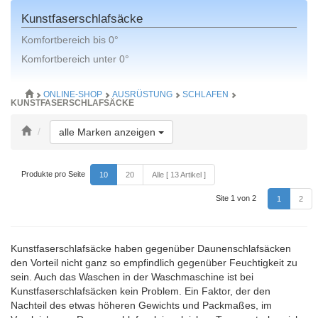
Kunstfaserschlafsäcke
Komfortbereich bis 0°
Komfortbereich unter 0°
ONLINE-SHOP
AUSRÜSTUNG
SCHLAFEN
KUNSTFASERSCHLAFSÄCKE
Toggle Dropdown
alle Marken anzeigen
Produkte pro Seite
10
20
Alle [ 13 Artikel ]
Site 1 von 2
1
2
Kunstfaserschlafsäcke haben gegenüber Daunenschlafsäcken
den Vorteil nicht ganz so empfindlich gegenüber Feuchtigkeit zu
sein. Auch das Waschen in der Waschmaschine ist bei
Kunstfaserschlafsäcken kein Problem. Ein Faktor, der den
Nachteil des etwas höheren Gewichts und Packmaßes, im