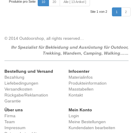
Produkte pro Seite
10
20
Alle [ 13 Artikel ]
Site 1 von 2
1
2
© 2014 Outdoorshop, all rights reserved…
Ihr Spezialist für Bekleidung und Ausrüstung für Outdoor,
Trekking, Wandern, Camping, Walking……
Bestellung und Versand
Infocenter
Bezahlung
Materialinfos
Liefebedingungen
Produkteinformation
Versandkosten
Masstabellen
Rückgabe/Reklamation
Kontakt
Garantie
Über uns
Mein Konto
Firma
Login
Team
Meine Bestellungen
Impressum
Kundendaten bearbeiten