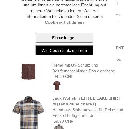
Jack Wolfskin EL DORADO SHIRT
und um Ihnen die bestmögliche Erfahrung auf
MEN (bay leaf check)
unserer Webseite zu bieten. Weitere
Bleib kühl und trocken in dem äußerst
Informationen hierzu finden Sie in unseren
atmungsaktiven Kurzarmshirt. Das ...
Cookies-Richtlinien
64.90 CHF
Jack Wolfskin RAYS STRETCH VENT
SHIRT MEN (atacama red)
Atmungsaktives, geruchshemmendes
Hemd mit UV-Schutz und
Belüftungsschlitzen Das elastische ...
94.90 CHF
Jack Wolfskin LITTLE LAKE SHIRT
M (sand dune checks)
Hemd aus Biobaumwolle für Reise und
Freizeit Luftig durch den ...
59.90 CHF