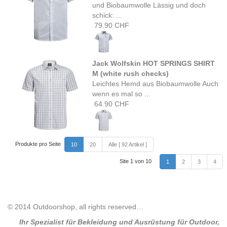
und Biobaumwolle Lässig und doch
schick: ...
79.90 CHF
Jack Wolfskin HOT SPRINGS SHIRT
M (white rush checks)
Leichtes Hemd aus Biobaumwolle Auch
wenn es mal so ...
64.90 CHF
Produkte pro Seite
10
20
Alle [ 92 Artikel ]
Site 1 von 10
1
2
3
4
© 2014 Outdoorshop, all rights reserved…
Ihr Spezialist für Bekleidung und Ausrüstung für Outdoor,