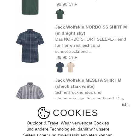
99.90 CHF
Jack Wolfskin NORBO SS SHIRT M
(midnight sky)
Das NORBO SHORT SLEEVE-Hemd
für Herren ist leicht und
schnelltrocknend ...
89.90 CHF
Jack Wolfskin MESETA SHIRT M
(check stark white)
Schnelltrocknendes und
atmungsaktives Sommerhemd. Das
kurzärmelige MESETA SHIRT ist leicht,
COOKIES
...
64.90 CHF
Outdoor & Travel Wear verwendet Cookies
und andere Technologien, damit wir unsere
Seiten sicher und zuverlässig anbieten können