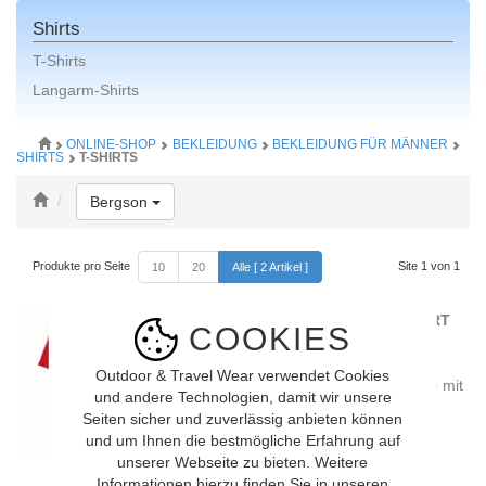
Shirts
T-Shirts
Langarm-Shirts
ONLINE-SHOP
BEKLEIDUNG
BEKLEIDUNG FÜR MÄNNER
SHIRTS
T-SHIRTS
Toggle Dropdown
Bergson
Produkte pro Seite
Site 1 von 1
10
20
Alle [ 2 Artikel ]
Bergson RICHY FUNKTIONSSHIRT
COOKIES
(salsa)
Klassisch geschnittenes Herren
Outdoor & Travel Wear verwendet Cookies
Funktions T-Shirt aus feinem Pique mit
und andere Technologien, damit wir unsere
...
Seiten sicher und zuverlässig anbieten können
29.90 CHF
und um Ihnen die bestmögliche Erfahrung auf
unserer Webseite zu bieten. Weitere
Informationen hierzu finden Sie in unseren