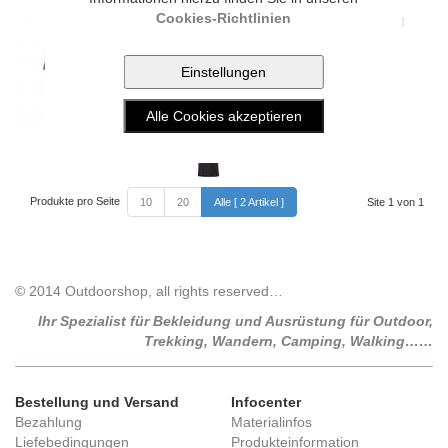
Cookies-Richtlinien
Bergson EMMANUEL POLO MEN
(graphite)
Höchsten Tragekomfort verspricht
dieses leger geschnittene Herren
Funktionspolo in pflegeleichtem ...
59.90 CHF
Produkte pro Seite
10
20
Alle [ 2 Artikel ]
Site 1 von 1
© 2014 Outdoorshop, all rights reserved…
Ihr Spezialist für Bekleidung und Ausrüstung für Outdoor,
Trekking, Wandern, Camping, Walking……
Bestellung und Versand
Infocenter
Bezahlung
Materialinfos
Liefebedingungen
Produkteinformation