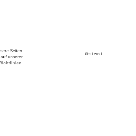
sere Seiten
Site 1 von 1
 auf unserer
ichtlinien