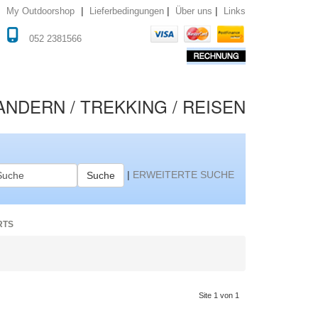
|
|
|
Lieferbedingungen
Über uns
Links
My Outdoorshop
052 2381566
NDERN / TREKKING / REISEN
|
ERWEITERTE SUCHE
Suche
RTS
Site 1 von 1