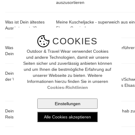
auszusortieren
Was ist Dein ältestes
Meine Kuscheljacke - superweich aus ei
Ausrüstungsteil?
Fleece Gemisch
COOKIES
Was muss immer mit auf
Landkarten, Reiseführer und Kulturführe
Outdoor & Travel Wear verwendet Cookies
Deinen Reisen?
genügend zu essen
und andere Technologien, damit wir unsere
Seiten sicher und zuverlässig anbieten können
und um Ihnen die bestmögliche Erfahrung auf
Deine Lieblingsecken in
Die Gletscher in der Schweiz,
unserer Webseite zu bieten. Weitere
der Welt?
Antelopecanyon(U.S.A), Norwegen/Schw
Informationen hierzu finden Sie in unseren
England/Schottland, mein geliebtes Elsa
Cookies-Richtlinien
zuviele davon.
Deine bisher schönste
Gute Frage….weiss keine Antwort hab zu 
Reise?
Schönes bisher gesehen