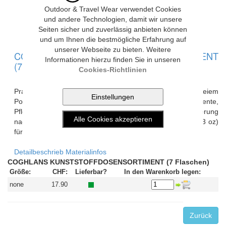
Outdoor & Travel Wear verwendet Cookies
Bild vergrössern
und andere Technologien, damit wir unsere
Seiten sicher und zuverlässig anbieten können
und um Ihnen die bestmögliche Erfahrung auf
unserer Webseite zu bieten. Weitere
COGHLANS KUNSTSTOFFDOSENSORTIMENT
Informationen hierzu finden Sie in unseren
(7 Flaschen)
Cookies-Richtlinien
Praktische Dosen in diversen Größen aus BPA-freiem
Polyethylen, für Kaffee, Zucker, Gewürze, Öl, Medikamente,
Pflegemittel, Shampoo usw. Diese Sets erfüllen die Forderung
nach Flaschen mit einem Inhalt von weniger als 100 ml (3 oz)
für die Mitnahme auf Flugreisen.
Detailbeschrieb
Materialinfos
COGHLANS KUNSTSTOFFDOSENSORTIMENT (7 Flaschen)
Größe:
CHF:
Lieferbar?
In den Warenkorb legen:
none
17.90
Zurück