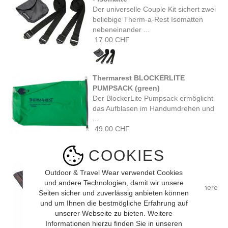
Der universelle Couple Kit sichert zwei
beliebige Therm-a-Rest Isomatten
nebeneinander ...
17.00 CHF
Thermarest BLOCKERLITE
PUMPSACK (green)
Der BlockerLite Pumpsack ermöglicht
das Aufblasen im Handumdrehen und
...
49.00 CHF
COOKIES
Rab STRATOSPHERE 4 WIDE
Outdoor & Travel Wear verwendet Cookies
Schlafmatte (graphene)
und andere Technologien, damit wir unsere
Die leichte und kompakte Stratosphere
Seiten sicher und zuverlässig anbieten können
4-Matte hat ein hervorragendes
und um Ihnen die bestmögliche Erfahrung auf
Wärme-Gewichts-Verhältnis ...
unserer Webseite zu bieten. Weitere
140.00 CHF
Informationen hierzu finden Sie in unseren