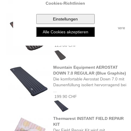
Cookies-Richtlinien
Rab STRATOSPHERE 4 REG
Schlafmatte (graphene)
Die leichte und kompakte Stratosphere
4-Matte hat ein hervorragendes
Wärme-Gewichts-Verhältnis ...
125.00 CHF
Mountain Equipment AEROSTAT
DOWN 7.0 REGULAR (Blue Graphite)
Die komfortable Aerostat Down 7.0 mit
Daunenfüllung isoliert hervorragend bei
...
199.90 CHF
Thermarest INSTANT FIELD REPAIR
KIT
Der Field Repair Kit wird mit