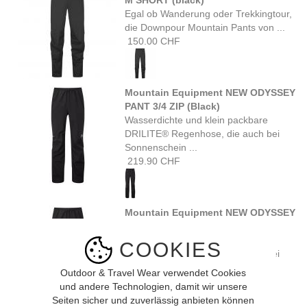
M SHORT (black)
Egal ob Wanderung oder Trekkingtour,
die Downpour Mountain Pants von ...
150.00 CHF
Mountain Equipment NEW ODYSSEY
PANT 3/4 ZIP (Black)
Wasserdichte und klein packbare
DRILITE® Regenhose, die auch bei
Sonnenschein ...
219.90 CHF
Mountain Equipment NEW ODYSSEY
PANT SHORT 3/4 ZIP (Black)
Wasserdichte und klein packbare
COOKIES
DRILITE® Regenhose, die auch bei
Sonnenschein ...
Outdoor & Travel Wear verwendet Cookies
219.90 CHF
und andere Technologien, damit wir unsere
Seiten sicher und zuverlässig anbieten können