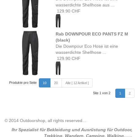
wasserdichte Shellhose aus ...
129.90 CHF
Rab DOWNPOUR ECO PANTS FZ M
(black)
Die Downpour Eco Hose ist eine
wasserdichte Shellhose ...
129.90 CHF
Produkte pro Seite
10
20
Alle [ 12 Artikel ]
Site 1 von 2
1
2
© 2014 Outdoorshop, all rights reserved…
Ihr Spezialist für Bekleidung und Ausrüstung für Outdoor,
Trekking, Wandern, Camping, Walking……