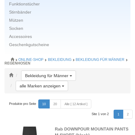
Funktionstücher
Stirnbänder
Mützen
Socken
Accessoires
Geschenkgutscheine
ONLINE-SHOP
BEKLEIDUNG
BEKLEIDUNG FÜR MÄNNER
REGENHOSEN
Toggle Dropdown
Bekleidung für Männer
Toggle Dropdown
alle Marken anzeigen
Produkte pro Seite
10
20
Alle [ 12 Artikel ]
Site 1 von 2
1
2
Rab DOWNPOUR MOUNTAIN PANTS