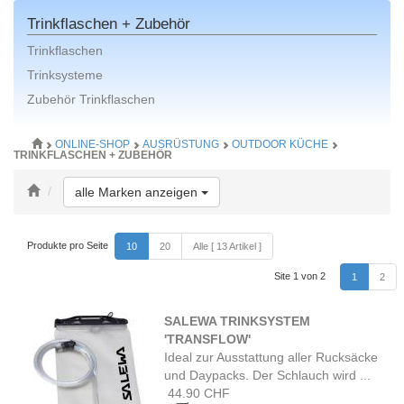
Trinkflaschen + Zubehör
Trinkflaschen
Trinksysteme
Zubehör Trinkflaschen
ONLINE-SHOP
AUSRÜSTUNG
OUTDOOR KÜCHE
TRINKFLASCHEN + ZUBEHÖR
Toggle Dropdown
alle Marken anzeigen
Produkte pro Seite
10
20
Alle [ 13 Artikel ]
Site 1 von 2
1
2
SALEWA TRINKSYSTEM
'TRANSFLOW'
Ideal zur Ausstattung aller Rucksäcke
und Daypacks. Der Schlauch wird ...
44.90 CHF