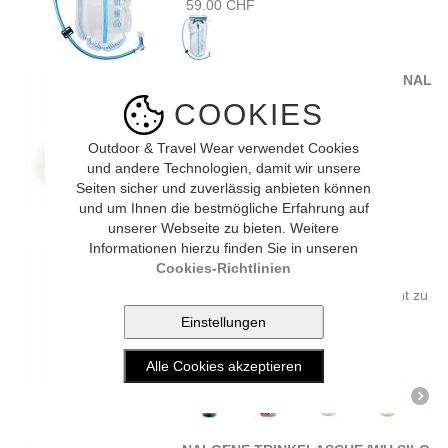
59.00 CHF
ORIGIN OUTDOORS BOTA ORIGINAL
LEDER (1 L)
COOKIES
Die originale Lederflasche aus
Spanien. Mit Tragriemen und
Outdoor & Travel Wear verwendet Cookies
Spritzverschluss. Wer ...
und andere Technologien, damit wir unsere
19.90 CHF
Seiten sicher und zuverlässig anbieten können
und um Ihnen die bestmögliche Erfahrung auf
unserer Webseite zu bieten. Weitere
Informationen hierzu finden Sie in unseren
NALGENE TRINKFLASCHE 'WH
Cookies-Richtlinien
SUSTAIN' (seafoam)
Die Sustain-Weithalsflasche besteht zu
50 % aus zertifiziertem recycelten
Materialien, ...
21.90 CHF