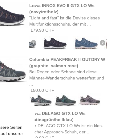
Lowa INNOX EVO II GTX LO Ws
(navy/rotholz)
"Light and fast" ist die Devise dieses
Multifunktionsschuhs, der mit ...
179.90 CHF
Columbia PEAKFREAK II OUTDRY W
(graphite, salmon rose)
Bei Regen oder Schnee sind diese
Männer-Wanderschuhe wetterfest und
...
150.00 CHF
Lowa DELAGO GTX LO Ws
(patinagrün/hellblau)
Der DELAGO GTX LO Ws ist ein klas­
sere Seiten
sischer Approach-Schuh, der ...
 auf unserer