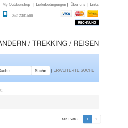
|
|
|
Lieferbedingungen
Über uns
Links
My Outdoorshop
052 2381566
NDERN / TREKKING / REISEN
|
ERWEITERTE SUCHE
Suche
HE
n
Site 1 von 2
1
2