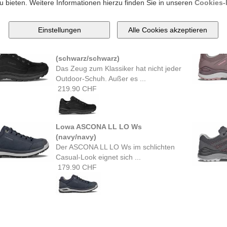
GTX LO ...
u bieten. Weitere Informationen hierzu finden Sie in unseren
Cookies-R
189.90 CHF
Lowa RENEGADE EVO GTX LO Ws
(schwarz/schwarz)
Das Zeug zum Klassiker hat nicht jeder
Outdoor-Schuh. Außer es ...
219.90 CHF
Lowa ASCONA LL LO Ws
(navy/navy)
Der ASCONA LL LO Ws im schlichten
Casual-Look eignet sich ...
179.90 CHF