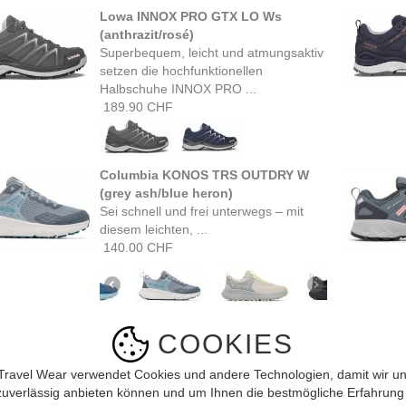
Lowa INNOX PRO GTX LO Ws
(anthrazit/rosé)
Superbequem, leicht und atmungsaktiv
setzen die hochfunktionellen
Halbschuhe INNOX PRO ...
189.90 CHF
Columbia KONOS TRS OUTDRY W
(grey ash/blue heron)
Sei schnell und frei unterwegs – mit
diesem leichten, ...
140.00 CHF
Lowa MADDOX PRO GTX LO SL Ws
COOKIES
(rauchblau/blau)
Für Abenteuerlustige und
Travel Wear verwendet Cookies und andere Technologien, damit wir un
Adrenalinjunkies ist der MADDOX PRO
zuverlässig anbieten können und um Ihnen die bestmögliche Erfahrung