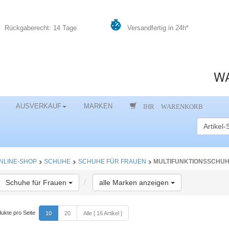
Rückgaberecht: 14 Tage
Versandfertig in 24h*
WA
IHR WARENKORB
AUSVERKAUF
MARKEN
NLINE-SHOP
SCHUHE
SCHUHE FÜR FRAUEN
MULTIFUNKTIONSSCHU
Toggle Dropdown
Toggle Dropdow
Schuhe für Frauen
alle Marken anzeigen
ukte pro Seite
10
20
Alle [ 16 Artikel ]