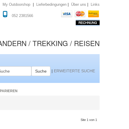
|
|
|
Lieferbedingungen
Über uns
Links
My Outdoorshop
052 2381566
NDERN / TREKKING / REISEN
|
ERWEITERTE SUCHE
Suche
PARIEREN
Site 1 von 1