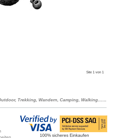
Site 1 von 1
r Outdoor, Trekking, Wandern, Camping, Walking……
n
100% sicheres Einkaufen
beiten