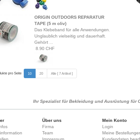
ORIGIN OUTDOORS REPARATUR
TAPE (5 m oliv)
Das Klebeband für alle Anwendungen.
Unglaublich vielseitig und dauerhaft.
Gehört ...
8.90 CHF
ukte pro Seite
10
20
Alle [ 7 Artikel ]
Ihr Spezialist für Bekleidung und Ausrüstung fü
er
Über uns
Mein Konto
nfos
Firma
Login
information
Team
Meine Bestellunge
llen
Impressum
Kundendaten bear