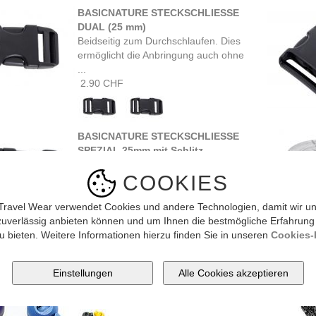
BASICNATURE STECKSCHLIESSE
DUAL (25 mm)
Beidseitig zum Durchschlaufen. Dies
ermöglicht die Anbringung auch ohne
...
2.90 CHF
BASICNATURE STECKSCHLIESSE
SPEZIAL 25mm mit Schlitz
Diese Steckschließe ist auf der
COOKIES
'weiblichen' Seite offen und somit ...
6.50 CHF
Travel Wear verwendet Cookies und andere Technologien, damit wir un
zuverlässig anbieten können und um Ihnen die bestmögliche Erfahrung
u bieten. Weitere Informationen hierzu finden Sie in unseren
Cookies-R
Lowe Alpine CORD LOCK farblich
assortiert/Stück
Ersatz-Kordelstopper pro Stück,
farblich ...
0.90 CHF