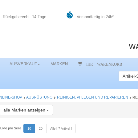
Rückgaberecht: 14 Tage
Versandfertig in 24h*
WA
IHR WARENKORB
AUSVERKAUF
MARKEN
NLINE-SHOP
AUSRÜSTUNG
REINIGEN, PFLEGEN UND REPARIEREN
RE
Toggle Dropdown
alle Marken anzeigen
ukte pro Seite
10
20
Alle [ 7 Artikel ]