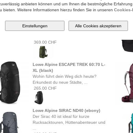
zuverlässig anbieten können und um Ihnen die bestmögliche Erfahrung
u bieten. Weitere Informationen hierzu finden Sie in unseren
Cookies-R
Jack Wolfskin DENALI 75+10 MEN
(greenwood)
Jack Wolfskins grösster
Trekkingrucksack DENALI 75 + 10 ist
geräumig, ...
369.00 CHF
Lowe Alpine ESCAPE TREK 60:70 L-
XL (black)
Wohin führt dein Weg dich heute?
Erkundest du neue Städte, ...
265.00 CHF
Lowe Alpine SIRAC ND40 (ebony)
Der Sirac 40 ist ideal für kurze
Rucksacktouren, Hüttenabenteuer und
...