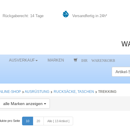
Rückgaberecht: 14 Tage
Versandfertig in 24h*
WA
IHR WARENKORB
AUSVERKAUF
MARKEN
NLINE-SHOP
AUSRÜSTUNG
RUCKSÄCKE, TASCHEN
TREKKING
Toggle Dropdown
alle Marken anzeigen
ukte pro Seite
10
20
Alle [ 13 Artikel ]