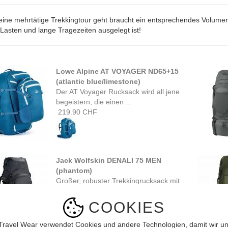
eine mehrtätige Trekkingtour geht braucht ein entsprechendes Volumen 
Lasten und lange Tragezeiten ausgelegt ist!
Lowe Alpine AT VOYAGER ND65+15
(atlantic blue/limestone)
Der AT Voyager Rucksack wird all jene
begeistern, die einen ...
219.90 CHF
Jack Wolfskin DENALI 75 MEN
(phantom)
Großer, robuster Trekkingrucksack mit
komfortablem Tragesystem für lange
Touren mit ...
COOKIES
349.00 CHF
Travel Wear verwendet Cookies und andere Technologien, damit wir un