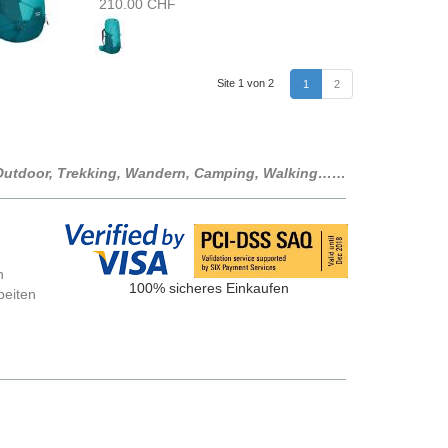
210.00 CHF
Site 1 von 2
1
2
r Outdoor, Trekking, Wandern, Camping, Walking……
n
100% sicheres Einkaufen
beiten