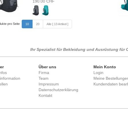
190.00 CHF
ukte pro Seite
10
20
Alle [ 13 Artikel ]
Ihr Spezialist für Bekleidung und Ausrüstung fü
er
Über uns
Mein Konto
nfos
Firma
Login
information
Team
Meine Bestellunge
llen
Impressum
Kundendaten bear
Datenschutzerklärung
Kontakt