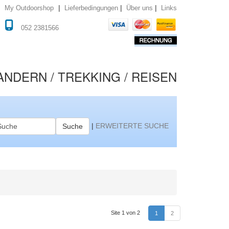
|
|
|
Lieferbedingungen
Über uns
Links
My Outdoorshop
052 2381566
NDERN / TREKKING / REISEN
|
ERWEITERTE SUCHE
Suche
Site 1 von 2
1
2