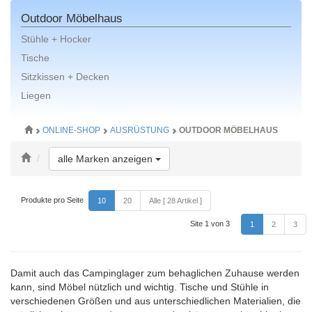
Outdoor Möbelhaus
Stühle + Hocker
Tische
Sitzkissen + Decken
Liegen
ONLINE-SHOP
AUSRÜSTUNG
OUTDOOR MÖBELHAUS
Toggle Dropdown
alle Marken anzeigen
Produkte pro Seite
10
20
Alle [ 28 Artikel ]
Site 1 von 3
1
2
3
Damit auch das Campinglager zum behaglichen Zuhause werden
kann, sind Möbel nützlich und wichtig. Tische und Stühle in
verschiedenen Größen und aus unterschiedlichen Materialien, die