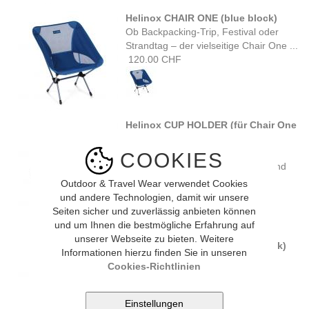
Helinox CHAIR ONE (blue block)
Ob Backpacking-Trip, Festival oder
Strandtag – der vielseitige Chair One ...
120.00 CHF
Helinox CUP HOLDER (für Chair One
+ Sunset)
Dieser schlichte und vielseitige
COOKIES
Getränkehalter lässt sich schnell und
sicher ...
Outdoor & Travel Wear verwendet Cookies
18.00 CHF
und andere Technologien, damit wir unsere
Seiten sicher und zuverlässig anbieten können
und um Ihnen die bestmögliche Erfahrung auf
unserer Webseite zu bieten. Weitere
Helinox CHAIR BALL FEET (black)
Informationen hierzu finden Sie in unseren
Sorge für einen stabileren Sitz mit
Cookies-Richtlinien
diesem Set von 4 ...
40.00 CHF