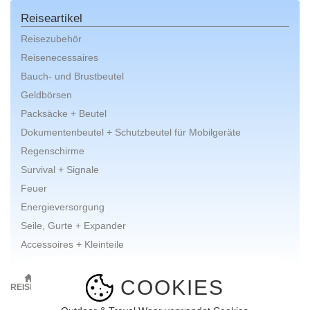
Reiseartikel
Reisezubehör
Reisenecessaires
Bauch- und Brustbeutel
Geldbörsen
Packsäcke + Beutel
Dokumentenbeutel + Schutzbeutel für Mobilgeräte
Regenschirme
Survival + Signale
Feuer
Energieversorgung
Seile, Gurte + Expander
Accessoires + Kleinteile
ONLINE-SHOP
AUSRÜSTUNG
REISEARTIKEL
COOKIES
REISENECESSAIRES