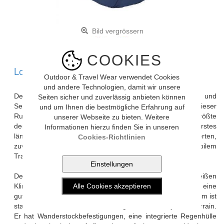
Bild vergrössern
COOKIES
Lowe Alpine SIRAC 65 (deep ink/ink)
Outdoor & Travel Wear verwendet Cookies
und andere Technologien, damit wir unsere
Der Sirac 65 ist ideal für lange Rucksacktouren und
Seiten sicher und zuverlässig anbieten können
Selbstversorger-Trekkingtouren in schwierigem Terrain. Dieser
und um Ihnen die bestmögliche Erfahrung auf
Rucksack mit einem Fassungsvermögen von 65 l ist der größte
unserer Webseite zu bieten. Weitere
der Sirac-Reihe und wurde für all jene entwickelt, die ihr erstes
Informationen hierzu finden Sie in unseren
längeres Abenteuer wagen und einen unkomplizierten,
Cookies-Richtlinien
zuverlässigen und leichten Rucksack mit robustem und stabilem
Tragekomfort suchen.
Der Sirac ist Trinksystem-kompatibel und sorgt in heißen
Klimazonen und bei Höchstanstrengungen im Gelände für eine
gute Luftzirkulation. Das leichte Air Contour X™ Tragesystem ist
stabil und dennoch flexibel und begleitet dich auf jedem Terrain.
Er hat Wanderstockbefestigungen, eine integrierte Regenhülle