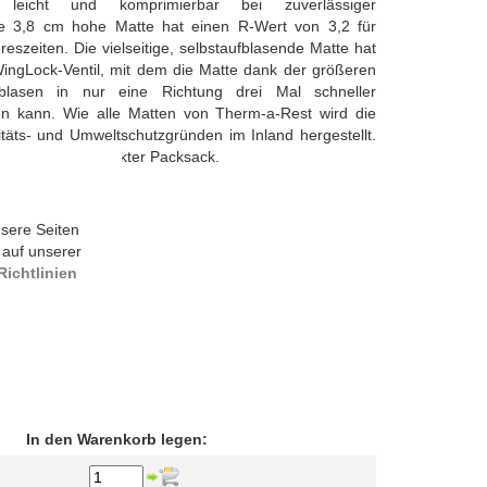
 leicht und komprimierbar bei zuverlässiger
ie 3,8 cm hohe Matte hat einen R-Wert von 3,2 für
reszeiten. Die vielseitige, selbstaufblasende Matte hat
ingLock-Ventil, mit dem die Matte dank der größeren
blasen in nur eine Richtung drei Mal schneller
n kann. Wie alle Matten von Therm-a-Rest wird die
litäts- und Umweltschutzgründen im Inland hergestellt.
gehört ein kompakter Packsack.
erialinfos
sere Seiten
 auf unserer
ichtlinien
In den Warenkorb legen: