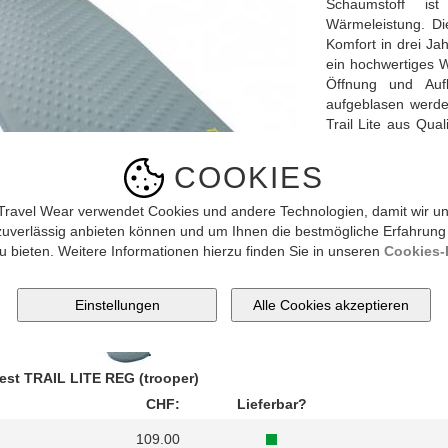
Schaumstoff ist
Wärmeleistung. D
Komfort in drei Jah
ein hochwertiges W
Öffnung und Auf
aufgeblasen werde
Trail Lite aus Qua
Zum Lieferumfang 
COOKIES
Detailbeschrieb
Mat
Travel Wear verwendet Cookies und andere Technologien, damit wir un
zuverlässig anbieten können und um Ihnen die bestmögliche Erfahrung
u bieten. Weitere Informationen hierzu finden Sie in unseren
Cookies-R
Bild vergrössern
est TRAIL LITE REG (trooper)
CHF:
Lieferbar?
109.00