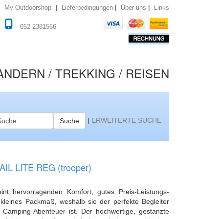
|
|
|
Lieferbedingungen
Über uns
Links
My Outdoorshop
052 2381566
NDERN / TREKKING / REISEN
|
ERWEITERTE SUCHE
Suche
AIL LITE REG (trooper)
eint hervorragenden Komfort, gutes Preis-Leistungs-
 kleines Packmaß, weshalb sie der perfekte Begleiter
 Camping-Abenteuer ist. Der hochwertige, gestanzte