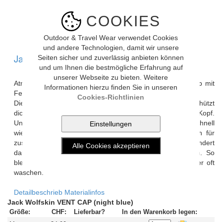
COOKIES
Bild vergrössern
Outdoor & Travel Wear verwendet Cookies
und andere Technologien, damit wir unsere
Jack Wolfskin VENT CAP (night blue)
Seiten sicher und zuverlässig anbieten können
und um Ihnen die bestmögliche Erfahrung auf
unserer Webseite zu bieten. Weitere
Atmungsaktive, geruchshemmende, gut belüftete Basecap mit
Informationen hierzu finden Sie in unseren
Feuchtigkeitsmanagement und Frischefunktion
Cookies-Richtlinien
Die Mütze VENT CAP aus teilweise recyceltem Material schützt
dich vor Sonne und sorgt gelichzeitig für einen kühlen Kopf.
Unser TEXADRI nimmt den Schweiß auf, trocknet schnell
wieder und ist hoch atmungsaktiv. Mesheinsätze sorgen für
zusätzliche Belüftung. Die MICROBAN-Technologie vermindert
dauerhaft die Entstehung von unangenehmen Gerüchen. So
bleibst du immer frisch und musst die Kappe auch weniger oft
waschen.
Detailbeschrieb
Materialinfos
Jack Wolfskin VENT CAP (night blue)
Größe:
CHF:
Lieferbar?
In den Warenkorb legen: