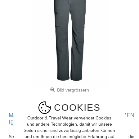
Bild vergrössern
COOKIES
Maier Sports RECHBERG HOSE WOMEN
Outdoor & Travel Wear verwendet Cookies
(graphite)
und andere Technologien, damit wir unsere
Seiten sicher und zuverlässig anbieten können
Sei es zum Wandern oder für eine aufregende Städtereise – die
und um Ihnen die bestmögliche Erfahrung auf