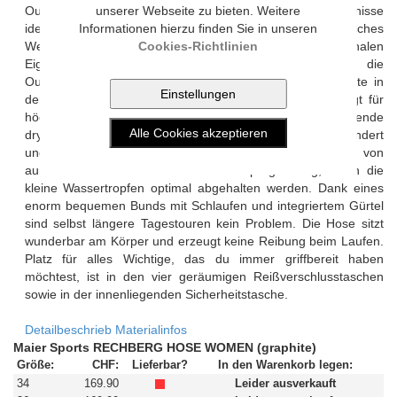
Outdoorhose Rechberg ist für vielfältige Outdoor-Erlebnisse
unserer Webseite zu bieten. Weitere
ideal geeignet. Ob winterliche Temperaturen oder regnerisches
Informationen hierzu finden Sie in unseren
Wetter, dank der durchdachten Mischung aus funktionalen
Cookies-Richtlinien
Eigenschaften und bequemem Tragekomfort bringt die
Outdoorhose alles mit, was es für deine Wohlfühlmomente in
der Natur braucht. Das mSTRETCH Pro 4 Material sorgt für
höchste Bewegungsfreiheit, während die schnelltrocknende
dryprotec-Technologie sich anstauende Feuchtigkeit verhindert
und deine Beine jederzeit warm und trocken hält. Auch von
außen schützt dich eine PFC-freie Imprägnierung, durch die
kleine Wassertropfen optimal abgehalten werden. Dank eines
enorm bequemen Bunds mit Schlaufen und integriertem Gürtel
sind selbst längere Tagestouren kein Problem. Die Hose sitzt
wunderbar am Körper und erzeugt keine Reibung beim Laufen.
Platz für alles Wichtige, das du immer griffbereit haben
möchtest, ist in den vier geräumigen Reißverschlusstaschen
sowie in der innenliegenden Sicherheitstasche.
Detailbeschrieb
Materialinfos
Maier Sports RECHBERG HOSE WOMEN (graphite)
Größe:
CHF:
Lieferbar?
In den Warenkorb legen:
34
169.90
Leider ausverkauft