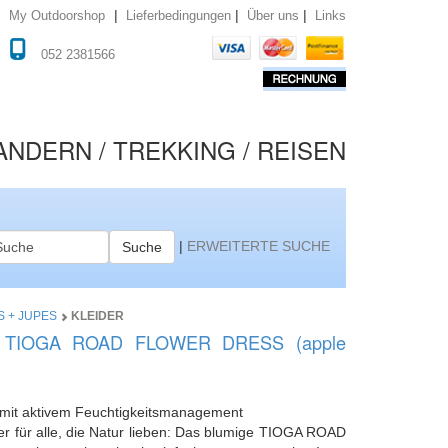
|
|
|
Lieferbedingungen
Über uns
Links
My Outdoorshop
052 2381566
NDERN / TREKKING / REISEN
|
ERWEITERTE SUCHE
Suche
S + JUPES
KLEIDER
in TIOGA ROAD FLOWER DRESS (apple
d mit aktivem Feuchtigkeitsmanagement
er für alle, die Natur lieben: Das blumige TIOGA ROAD