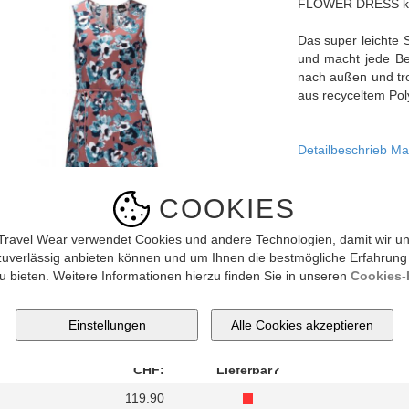
FLOWER DRESS kann
Das super leichte S
und macht jede Bew
nach außen und tro
aus recyceltem Pol
Detailbeschrieb
Mat
COOKIES
Travel Wear verwendet Cookies und andere Technologien, damit wir un
zuverlässig anbieten können und um Ihnen die bestmögliche Erfahrung
Bild vergrössern
u bieten. Weitere Informationen hierzu finden Sie in unseren
Cookies-R
lfskin TIOGA ROAD FLOWER DRESS (apple butter 51)
CHF:
Lieferbar?
119.90