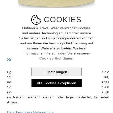
COOKIES
Outdoor & Travel Wear verwendet Cookies
und andere Technologien, damit wir unsere
Seiten sicher und zuverlässig anbieten können
Bild vergrössern
und um Ihnen die bestmögliche Erfahrung auf
unserer Webseite zu bieten. Weitere
Informationen hierzu finden Sie in unseren
SunDay Afternoons HAVANA HAT (cream)
Cookies-Richtlinien
Egal, ob Sie durch die engen Gassen von Alt-Havanna oder die
Strassen in Ihrer Nachbarschaft schlendern, dies ist der Hut,
der Sie mit Stil abrundet. Atmungsaktives Material, internes
Schweißband und breite Krempe im Fedora-Stil sorgen für ein
raffiniertes Kühlgefühl. Die Havanna ist sowohl im In- als auch
im Ausland elegant, elegant oder leger gekleidet, für jeden
Anlass.
Detailbeschrieb
Materialinfos