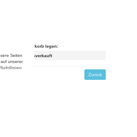
In den Warenkorb legen:
sere Seiten
Leider ausverkauft
 auf unserer
ichtlinien
Zurück