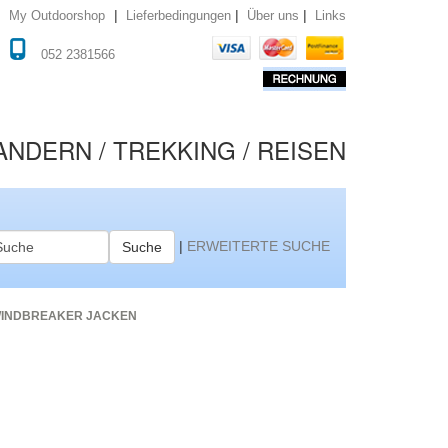
|
|
|
Lieferbedingungen
Über uns
Links
My Outdoorshop
052 2381566
NDERN / TREKKING / REISEN
|
ERWEITERTE SUCHE
Suche
WINDBREAKER JACKEN