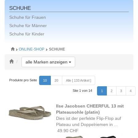
SCHUHE
Schuhe für Frauen
Schuhe für Männer
Schuhe für Kinder
ONLINE-SHOP
SCHUHE
Toggle Dropdown
alle Marken anzeigen
Produkte pro Seite
10
20
Alle [ 133 Artikel ]
Site 1 von 14
1
2
3
4
Ilse Jacobsen CHEERFUL 13 mit
Plateausohle (platin)
Dies ist der perfekte Flip-Flop auf
Plateau und Doppelriemen in ...
49.90 CHF