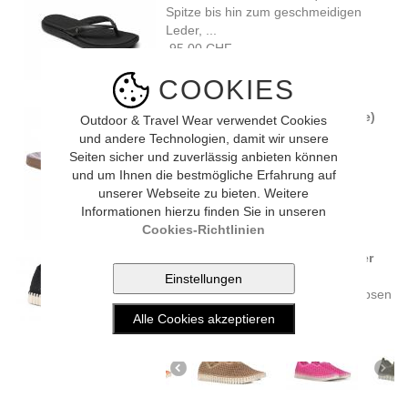
Spitze bis hin zum geschmeidigen
Leder, ...
95.00 CHF
COOKIES
Reef TIDES FLIP FLOPS W (white)
Outdoor & Travel Wear verwendet Cookies
Für alle, die sich mehr Komfort
und andere Technologien, damit wir unsere
wünschen, haben wir ein ...
Seiten sicher und zuverlässig anbieten können
70.00 CHF
und um Ihnen die bestmögliche Erfahrung auf
unserer Webseite zu bieten. Weitere
Informationen hierzu finden Sie in unseren
Cookies-Richtlinien
Ilse Jacobsen TULIP 3275 Slipper
(black)
Dieser leichte Schuh von Ilse Jacobsen
ist perfekt für jede ...
89.00 CHF