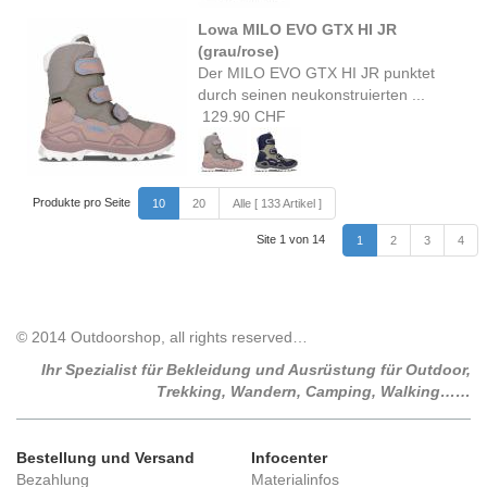
Lowa MILO EVO GTX HI JR
(grau/rose)
Der MILO EVO GTX HI JR punktet
durch seinen neukonstruierten ...
129.90 CHF
Produkte pro Seite
10
20
Alle [ 133 Artikel ]
Site 1 von 14
1
2
3
4
© 2014 Outdoorshop, all rights reserved…
Ihr Spezialist für Bekleidung und Ausrüstung für Outdoor,
Trekking, Wandern, Camping, Walking……
Bestellung und Versand
Infocenter
Bezahlung
Materialinfos