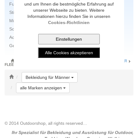
und um Ihnen die bestmögliche Erfahrung auf
Funktionstücher
unserer Webseite zu bieten. Weitere
Stirnbänder
Informationen hierzu finden Sie in unseren
Mützen
Cookies-Richtlinien
Socken
Accessoires
Geschenkgutscheine
ONLINE-SHOP
BEKLEIDUNG
BEKLEIDUNG FÜR MÄNNER
FLEECEJACKEN
Toggle Dropdown
Bekleidung für Männer
Toggle Dropdown
alle Marken anzeigen
© 2014 Outdoorshop, all rights reserved…
Ihr Spezialist für Bekleidung und Ausrüstung für Outdoor,