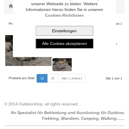
unserer Webseite zu bieten. Weitere
Toggle Dropdown
Brändi
Informationen hierzu finden Sie in unseren
Cookies-Richtlinien
Produkte pro Seite
Site 1 von 1
10
20
Alle [ 1 Artikel ]
UCO MINIGRILL 'GRILLIPUT' S
Ein Grill der Sonderklasse. Kann für
sich in Anspruch nehmen, ...
66.90 CHF
Produkte pro Seite
10
20
Alle [ 1 Artikel ]
Site 1 von 1
© 2014 Outdoorshop, all rights reserved…
Ihr Spezialist für Bekleidung und Ausrüstung für Outdoor,
Trekking, Wandern, Camping, Walking……