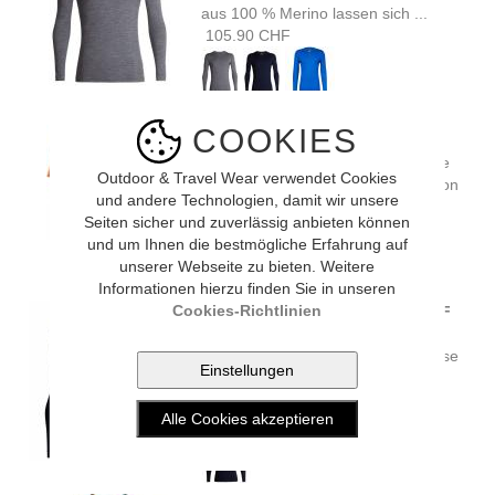
aus 100 % Merino lassen sich ...
105.90 CHF
Arc'teryx A2B SS POLO MEN'S
COOKIES
(subliminal)
Beim A2B Polo mit Druckknopfleiste
Outdoor & Travel Wear verwendet Cookies
werden die Funktionsmaterialien von
und andere Technologien, damit wir unsere
Arc’teryx ...
Seiten sicher und zuverlässig anbieten können
98.00 CHF
und um Ihnen die bestmögliche Erfahrung auf
unserer Webseite zu bieten. Weitere
Informationen hierzu finden Sie in unseren
Cookies-Richtlinien
Icebreaker M 200 OASIS LS HALF
ZIP (midnight navy)
Unser vielseitiger 100% Merino Base
Layer mit klassischem
Reißverschlusskragen, das ...
119.90 CHF