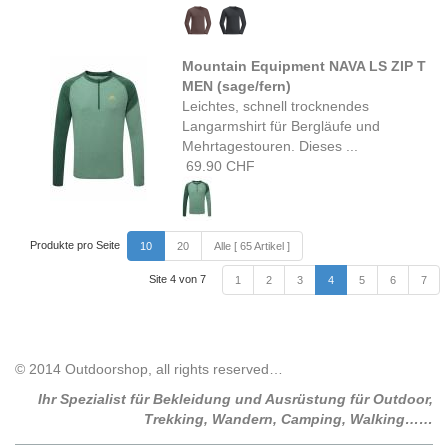
Mountain Equipment NAVA LS ZIP T
MEN (sage/fern)
Leichtes, schnell trocknendes
Langarmshirt für Bergläufe und
Mehrtagestouren. Dieses ...
69.90 CHF
Produkte pro Seite
10
20
Alle [ 65 Artikel ]
Site 4 von 7
1
2
3
4
5
6
7
© 2014 Outdoorshop, all rights reserved…
Ihr Spezialist für Bekleidung und Ausrüstung für Outdoor,
Trekking, Wandern, Camping, Walking……