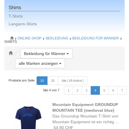
Shirts
T-Shirts
Langarm-Shirts
ONLINE-SHOP
BEKLEIDUNG
BEKLEIDUNG FÜR MÄNNER
SHIRTS
Toggle Dropdown
Bekleidung für Männer
Toggle Dropdown
alle Marken anzeigen
Produkte pro Seite
10
20
Alle [ 65 Artikel ]
Site 4 von 7
1
2
3
4
5
6
7
Mountain Equipment GROUNDUP
MOUNTAIN TEE (medieval blue)
Das Groundup Mountain T-Shirt von
Mountain Equipment ist ein richtig ...
54.90 CHF