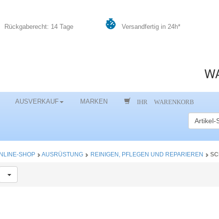
Rückgaberecht: 14 Tage
Versandfertig in 24h*
WA
IHR WARENKORB
AUSVERKAUF
MARKEN
NLINE-SHOP
AUSRÜSTUNG
REINIGEN, PFLEGEN UND REPARIEREN
SC
Toggle Dropdown