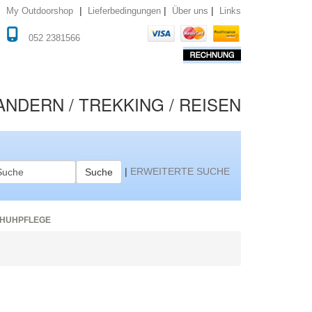
|
|
|
Lieferbedingungen
Über uns
Links
My Outdoorshop
052 2381566
NDERN / TREKKING / REISEN
|
ERWEITERTE SUCHE
Suche
HUHPFLEGE