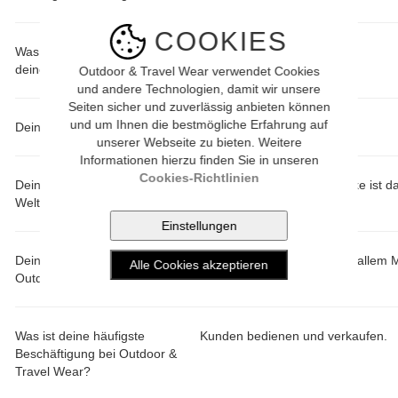
COOKIES
Was muss immer mit auf
Meine Lesebrille :-)
deinen Reisen?
Outdoor & Travel Wear verwendet Cookies
und andere Technologien, damit wir unsere
Seiten sicher und zuverlässig anbieten können
und um Ihnen die bestmögliche Erfahrung auf
Deine bisher schönste Reise?
Eine Reise nach Ibiza.
unserer Webseite zu bieten. Weitere
Informationen hierzu finden Sie in unseren
Cookies-Richtlinien
Deine Lieblingsecken in der
Meine absolute Lieblingsecke ist d
Welt?
Deine Lieblingsecken bei
Bei der Marke DuMilde und allem 
Outdoor & Travel Wear?
fühle ich mich wohl.
Was ist deine häufigste
Kunden bedienen und verkaufen.
Beschäftigung bei Outdoor &
Travel Wear?