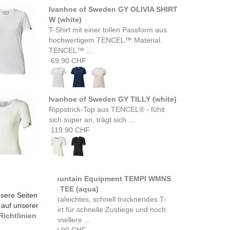
Ivanhoe of Sweden GY OLIVIA SHIRT
W (white)
T-Shirt mit einer tollen Passform aus
hochwertigem TENCEL™ Material.
TENCEL™ ...
69.90 CHF
Ivanhoe of Sweden GY TILLY (white)
Rippstrick-Top aus TENCEL® - fühlt
sich super an, trägt sich ...
119.90 CHF
Mountain Equipment TEMPI WMNS
SS TEE (aqua)
sere Seiten
Ultraleichtes, schnell trocknendes T-
 auf unserer
Shirt für schnelle Zustiege und noch
ichtlinien
schnellere ...