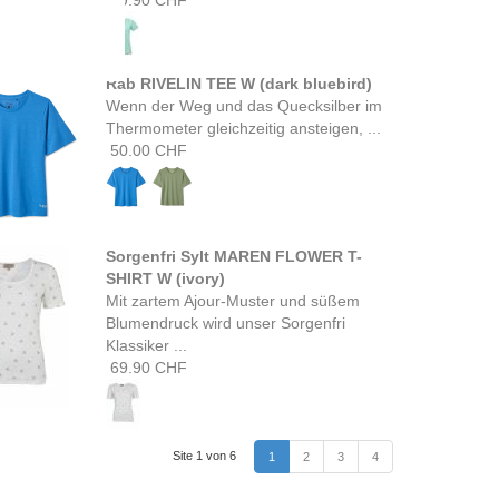
49.90 CHF
Rab RIVELIN TEE W (dark bluebird)
Wenn der Weg und das Quecksilber im
Thermometer gleichzeitig ansteigen, ...
50.00 CHF
Sorgenfri Sylt MAREN FLOWER T-
SHIRT W (ivory)
Mit zartem Ajour-Muster und süßem
Blumendruck wird unser Sorgenfri
Klassiker ...
69.90 CHF
Site 1 von 6
1
2
3
4