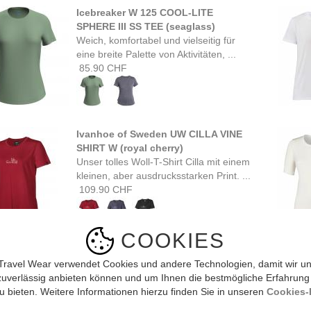
Icebreaker W 125 COOL-LITE
SPHERE III SS TEE (seaglass)
Weich, komfortabel und vielseitig für
eine breite Palette von Aktivitäten, ...
85.90 CHF
Ivanhoe of Sweden UW CILLA VINE
SHIRT W (royal cherry)
Unser tolles Woll-T-Shirt Cilla mit einem
kleinen, aber ausdrucksstarken Print. ...
109.90 CHF
COOKIES
Ivanhoe of Sweden UW CILLA SHIRT
W (rifle green)
Travel Wear verwendet Cookies und andere Technologien, damit wir un
Bequemes Woll-T-Shirt mit dem
zuverlässig anbieten können und um Ihnen die bestmögliche Erfahrung
perfekten Halsausschnitt. Das Material
u bieten. Weitere Informationen hierzu finden Sie in unseren
Cookies-R
ist mit ...