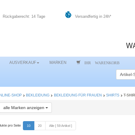
Rückgaberecht: 14 Tage
Versandfertig in 24h*
WA
IHR WARENKORB
AUSVERKAUF
MARKEN
NLINE-SHOP
BEKLEIDUNG
BEKLEIDUNG FÜR FRAUEN
SHIRTS
T-SHI
Toggle Dropdown
alle Marken anzeigen
ukte pro Seite
10
20
Alle [ 59 Artikel ]