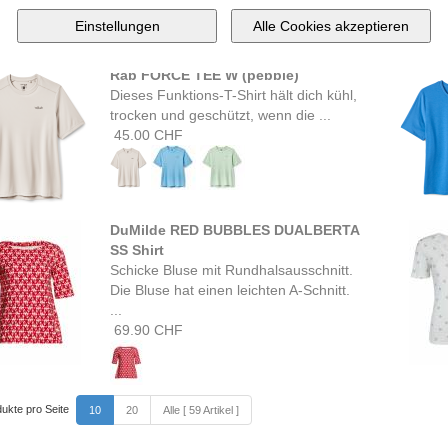
109.90 CHF
Rab FORCE TEE W (pebble)
Dieses Funktions-T-Shirt hält dich kühl,
trocken und geschützt, wenn die ...
45.00 CHF
DuMilde RED BUBBLES DUALBERTA
SS Shirt
Schicke Bluse mit Rundhalsausschnitt.
Die Bluse hat einen leichten A-Schnitt.
...
69.90 CHF
ukte pro Seite
10
20
Alle [ 59 Artikel ]