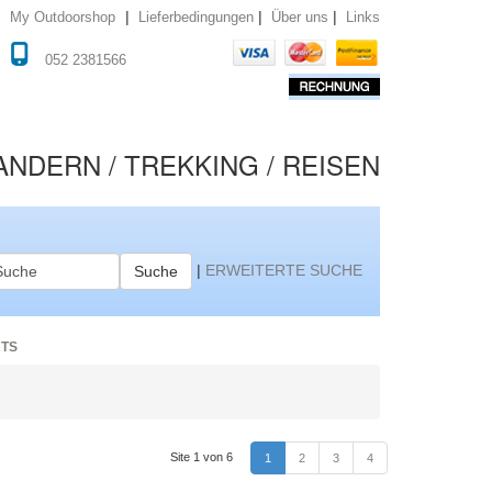
|
|
|
Lieferbedingungen
Über uns
Links
My Outdoorshop
052 2381566
NDERN / TREKKING / REISEN
|
ERWEITERTE SUCHE
Suche
RTS
Site 1 von 6
1
2
3
4