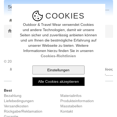
Suchresultat
COOKIES
ONLINE-SHOP
Outdoor & Travel Wear verwendet Cookies
und andere Technologien, damit wir unsere
Toggle Dropdown
Seiten sicher und zuverlässig anbieten können
und um Ihnen die bestmögliche Erfahrung auf
unserer Webseite zu bieten. Weitere
Informationen hierzu finden Sie in unseren
Cookies-Richtlinien
© 2014 Outdoorshop, all rights reserved…
Ihr Spezialist für Bekleidung und Ausrüstung für Outdoor,
Trekking, Wandern, Camping, Walking……
Bestellung und Versand
Infocenter
Bezahlung
Materialinfos
Liefebedingungen
Produkteinformation
Versandkosten
Masstabellen
Rückgabe/Reklamation
Kontakt
Garantie