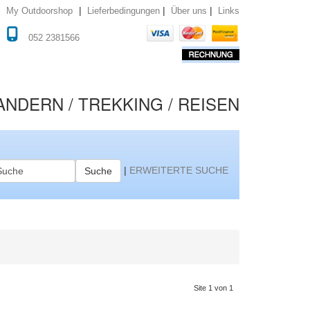
|
|
|
Lieferbedingungen
Über uns
Links
My Outdoorshop
052 2381566
NDERN / TREKKING / REISEN
|
ERWEITERTE SUCHE
Suche
Site 1 von 1