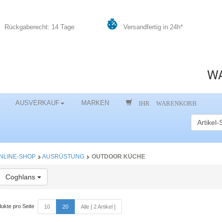
Rückgaberecht: 14 Tage
Versandfertig in 24h*
WA
IHR WARENKORB
AUSVERKAUF
MARKEN
NLINE-SHOP
AUSRÜSTUNG
OUTDOOR KÜCHE
Toggle Dropdown
Coghlans
ukte pro Seite
10
20
Alle [ 2 Artikel ]