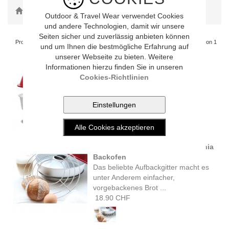
Toggle Dropdown
Omnia
Outdoor & Travel Wear verwendet Cookies
und andere Technologien, damit wir unsere
Seiten sicher und zuverlässig anbieten können
Produkte pro Seite
Site 1 von 1
10
20
Alle [ 2 Artikel ]
und um Ihnen die bestmögliche Erfahrung auf
unserer Webseite zu bieten. Weitere
Informationen hierzu finden Sie in unseren
Omnia CAMPINGBACKOFEN
Cookies-Richtlinien
Eine einfache und geniale Art
unterwegs zu Backen. Ob Brot, ...
65.00 CHF
Omnia AUFBACKGITTER zu Omnia
Backofen
Das beliebte Aufbackgitter macht es
unter Anderem einfacher,
vorgebackenes Brot ...
18.90 CHF