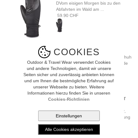
DVom eisigen Morgen bis zu den
Abfahrten im Wald am ...
59.90 CHF
Dakine TITAN GORE-TEX MITT
COOKIES
(black)
Der Titan GORE-TEX Fausthandschuh
Outdoor & Travel Wear verwendet Cookies
verfügt über eine wasserabweisende
und andere Technologien, damit wir unsere
und haltbare ...
Seiten sicher und zuverlässig anbieten können
99.90 CHF
und um Ihnen die bestmögliche Erfahrung auf
unserer Webseite zu bieten. Weitere
Informationen hierzu finden Sie in unseren
Dakine FLEETWOOD GTX SHORT
Cookies-Richtlinien
GLOVE (black)
Was passiert, wenn du Ziegenleder,
recyceltes Polyester, Hi Loft Isolierung
...
119.00 CHF