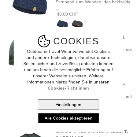
Stirnband zum Wenden, das beidseitig
...
49.00 CHF
Ivanhoe of Sweden UNDERWOOL
COOKIES
HEADBAND (riffle green)
Das Underwool Headband von Ivanhoe
Outdoor & Travel Wear verwendet Cookies
of Sweden ist super leicht ...
und andere Technologien, damit wir unsere
39.00 CHF
Seiten sicher und zuverlässig anbieten können
und um Ihnen die bestmögliche Erfahrung auf
unserer Webseite zu bieten. Weitere
Informationen hierzu finden Sie in unseren
Ivanhoe of Sweden ELSIE SCARF
Cookies-Richtlinien
(beige)
Ivanhoe Elsa Scarf ist eine weicher und
wunderschön gemusterter Schal ...
69.90 CHF
Ivanhoe of Sweden UW CEASAR T-