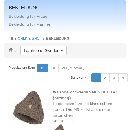
BEKLEIDUNG
Bekleidung für Frauen
Bekleidung für Männer
ONLINE-SHOP
BEKLEIDUNG
Toggle Dropdown
Ivanhoe of Sweden
Produkte pro Seite
10
20
Alle [ 40 Artikel ]
Site 1 von 4
1
2
3
4
Ivanhoe of Sweden NLS RIB HAT
(nutmeg)
Rippstrickmütze mit klassischem
Touch. Die Mütze ist aus einem
natürlichen ...
49.90 CHF