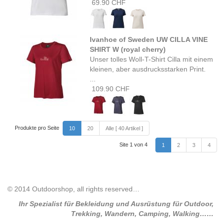
69.90 CHF
Ivanhoe of Sweden UW CILLA VINE
SHIRT W (royal cherry)
Unser tolles Woll-T-Shirt Cilla mit einem
kleinen, aber ausdrucksstarken Print.
...
109.90 CHF
Produkte pro Seite
10
20
Alle [ 40 Artikel ]
Site 1 von 4
1
2
3
4
© 2014 Outdoorshop, all rights reserved…
Ihr Spezialist für Bekleidung und Ausrüstung für Outdoor,
Trekking, Wandern, Camping, Walking……