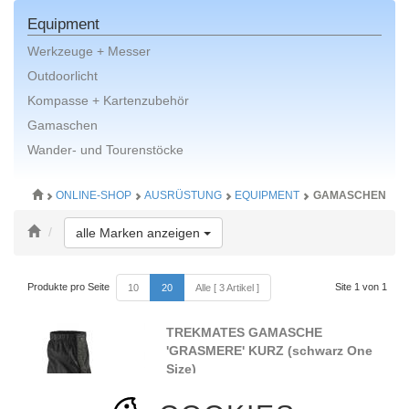
Equipment
Werkzeuge + Messer
Outdoorlicht
Kompasse + Kartenzubehör
Gamaschen
Wander- und Tourenstöcke
ONLINE-SHOP
AUSRÜSTUNG
EQUIPMENT
GAMASCHEN
Toggle Dropdown
alle Marken anzeigen
Produkte pro Seite
Site 1 von 1
10
20
Alle [ 3 Artikel ]
TREKMATES GAMASCHE
'GRASMERE' KURZ (schwarz One
Size)
Kurzversion der Dry-Ripstop-
Gamaschen von Trekmates. Sehr