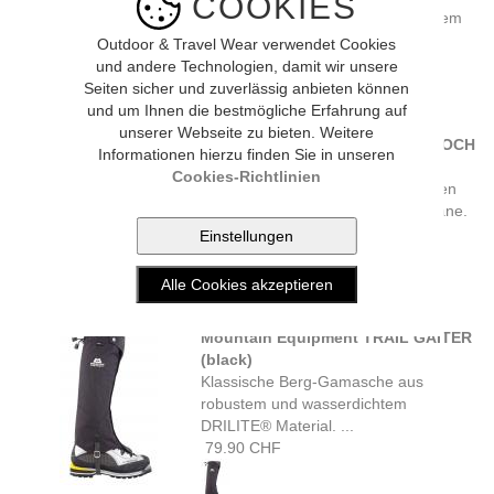
COOKIES
leichte Konstruktion mit verstellbarem
...
Outdoor & Travel Wear verwendet Cookies
33.90 CHF
und andere Technologien, damit wir unsere
Seiten sicher und zuverlässig anbieten können
und um Ihnen die bestmögliche Erfahrung auf
unserer Webseite zu bieten. Weitere
TREKMATES GAMASCHE 'RANNOCH
Informationen hierzu finden Sie in unseren
DRY' (schwarz Gr. 1)
Cookies-Richtlinien
Wasser- und winddichte Gamaschen
aus Ripstop Nylon mit Dry-Membrane.
Leichte ...
47.90 CHF
Mountain Equipment TRAIL GAITER
(black)
Klassische Berg-Gamasche aus
robustem und wasserdichtem
DRILITE® Material. ...
79.90 CHF