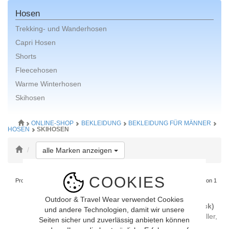
Hosen
Trekking- und Wanderhosen
Capri Hosen
Shorts
Fleecehosen
Warme Winterhosen
Skihosen
ONLINE-SHOP
BEKLEIDUNG
BEKLEIDUNG FÜR MÄNNER
HOSEN
SKIHOSEN
Toggle Dropdown
alle Marken anzeigen
COOKIES
Produkte pro Seite
Site 1 von 1
10
20
Alle [ 2 Artikel ]
Outdoor & Travel Wear verwendet Cookies
Maier Sports ANTON 2 MEN (black)
und andere Technologien, damit wir unsere
Ein Klassiker und absoluter Top-Seller,
Seiten sicher und zuverlässig anbieten können
auf den man sich blind ...