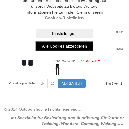
und um Ihnen die bestmögliche Erfahrung auf
249.90 CHF
unserer Webseite zu bieten. Weitere
Informationen hierzu finden Sie in unseren
Cookies-Richtlinien
Maier Sports COPPER SLIM Skihose
(black)
Die richtige Wahl für
bewegungsintensive Skifahrer ist diese
bi-elastische Skihose ...
249.90 CHF
174.95 CHF
Produkte pro Seite
10
20
Alle [ 2 Artikel ]
Site 1 von 1
© 2014 Outdoorshop, all rights reserved…
Ihr Spezialist für Bekleidung und Ausrüstung für Outdoor,
Trekking, Wandern, Camping, Walking……