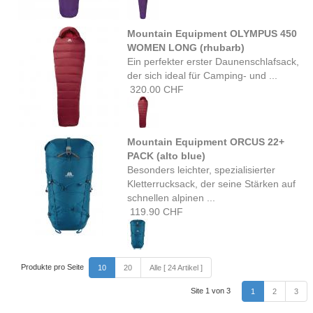
Mountain Equipment OLYMPUS 450
WOMEN LONG (rhubarb)
Ein perfekter erster Daunenschlafsack,
der sich ideal für Camping- und ...
320.00 CHF
Mountain Equipment ORCUS 22+
PACK (alto blue)
Besonders leichter, spezialisierter
Kletterrucksack, der seine Stärken auf
schnellen alpinen ...
119.90 CHF
Produkte pro Seite
10
20
Alle [ 24 Artikel ]
Site 1 von 3
1
2
3