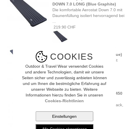
DOWN 7.0 LONG (Blue Graphite)
Die komfortable Aerostat Down 7.0 mit
Daunenfüllung isoliert hervorragend bei
...
219.90 CHF
Mountain Equipment AEROSTAT
COOKIES
SYNTHETIC 7.0 LONG (Ombre Blue)
Die Aerostat Synthetic 7.0 Matte mit
Kunstfaserfüllung bietet hohen ...
Outdoor & Travel Wear verwendet Cookies
199.90 CHF
und andere Technologien, damit wir unsere
Seiten sicher und zuverlässig anbieten können
und um Ihnen die bestmögliche Erfahrung auf
unserer Webseite zu bieten. Weitere
Mountain Equipment OLYMPUS 450
Informationen hierzu finden Sie in unseren
LONG (medieval blue)
Cookies-Richtlinien
Ein perfekter erster Daunenschlafsack,
der sich ideal für Camping- und ...
320.00 CHF