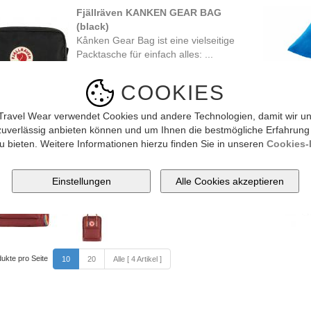
Fjällräven KANKEN GEAR BAG
(black)
Kånken Gear Bag ist eine vielseitige
Packtasche für einfach alles: ...
40.00 CHF
COOKIES
Travel Wear verwendet Cookies und andere Technologien, damit wir un
zuverlässig anbieten können und um Ihnen die bestmögliche Erfahrung
Fjällräven KANKEN RAINBOW (ox
u bieten. Weitere Informationen hierzu finden Sie in unseren
Cookies-R
red/ rainbow pattern)
Special Edition des Kånken mit
Regenbogen-Riemen. Teil der Arctic
Fox ...
110.00 CHF
ukte pro Seite
10
20
Alle [ 4 Artikel ]