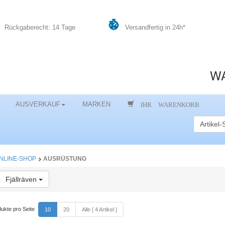
Rückgaberecht: 14 Tage
Versandfertig in 24h*
WA
IHR WARENKORB
AUSVERKAUF
MARKEN
NLINE-SHOP
AUSRÜSTUNG
Toggle Dropdown
Fjällräven
ukte pro Seite
10
20
Alle [ 4 Artikel ]