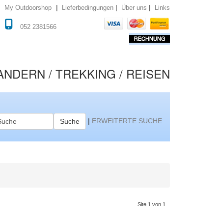
|
|
|
Lieferbedingungen
Über uns
Links
My Outdoorshop
052 2381566
NDERN / TREKKING / REISEN
|
ERWEITERTE SUCHE
Suche
Site 1 von 1