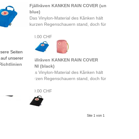
Fjällräven KANKEN RAIN COVER (un
blue)
Das Vinylon-Material des Kånken hält
kurzen Regenschauern stand, doch für
...
28.00 CHF
sere Seiten
 auf unserer
Fjällräven KANKEN RAIN COVER
ichtlinien
MINI (black)
Das Vinylon-Material des Kånken hält
kurzen Regenschauern stand, doch für
...
30.00 CHF
Site 1 von 1