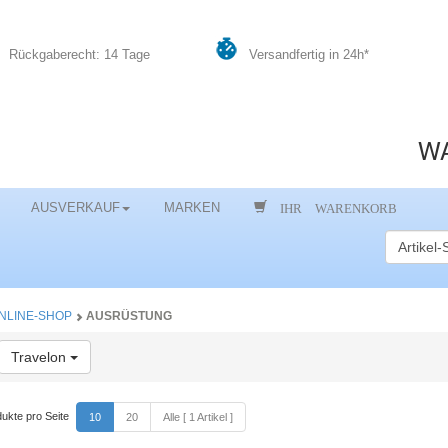
Rückgaberecht: 14 Tage
Versandfertig in 24h*
WA
IHR WARENKORB
AUSVERKAUF
MARKEN
NLINE-SHOP
AUSRÜSTUNG
Toggle Dropdown
Travelon
ukte pro Seite
10
20
Alle [ 1 Artikel ]