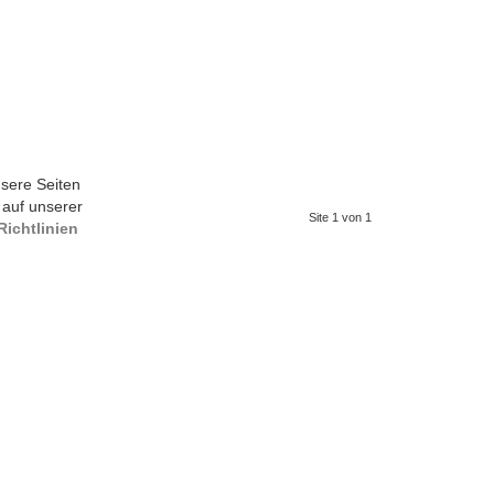
sere Seiten
 auf unserer
Site 1 von 1
ichtlinien