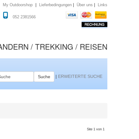
|
|
|
Lieferbedingungen
Über uns
Links
My Outdoorshop
052 2381566
NDERN / TREKKING / REISEN
|
ERWEITERTE SUCHE
Suche
Site 1 von 1