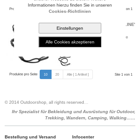
Informationen hierzu finden Sie in unseren
Produkte pro Seite
Site 1 von 1
10
20
Alle [ 1 Artikel ]
Cookies-Richtlinien
McNett WÄSCHELEINE 'GRUNT LINE'
Eine Expanderwäscheleine aus
verwobenen Gummischläuchen. Sie
hält nahezu allen Kleinkram, ...
21.90 CHF
Produkte pro Seite
10
20
Alle [ 1 Artikel ]
Site 1 von 1
© 2014 Outdoorshop, all rights reserved…
Ihr Spezialist für Bekleidung und Ausrüstung für Outdoor,
Trekking, Wandern, Camping, Walking……
Bestellung und Versand
Infocenter