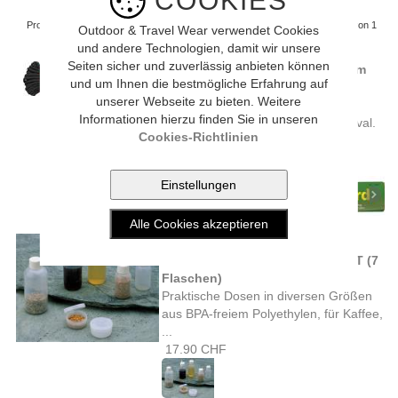
COOKIES
Produkte pro Seite
Site 1 von 1
10
20
Alle [ 2 Artikel ]
Outdoor & Travel Wear verwendet Cookies
und andere Technologien, damit wir unsere
Seiten sicher und zuverlässig anbieten können
COGHLANS 'PARACORD' (15,25 m
und um Ihnen die bestmögliche Erfahrung auf
schwarz)
unserer Webseite zu bieten. Weitere
Dieses Fallschirmseil ist ideal für
Informationen hierzu finden Sie in unseren
Outdoor, Camping, Jagd und Survival.
Cookies-Richtlinien
...
18.90 CHF
COGHLANS
KUNSTSTOFFDOSENSORTIMENT (7
Flaschen)
Praktische Dosen in diversen Größen
aus BPA-freiem Polyethylen, für Kaffee,
...
17.90 CHF