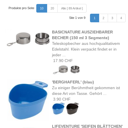
Produkte pro Seite
10
20
Alle [ 89 Artikel ]
Site 1 von 9
1
2
3
4
BASICNATURE AUSZIEHBARER
BECHER (150 ml 3 Segmente)
Teleskopbecher aus hochqualitativem
Edelstahl. Klein verpackt findet er in
jeder ...
17.90 CHF
'BERGHAFERL' (blau)
Zu einiger Berühmtheit gekommen ist
diese Art von Tasse. Gehört ...
3.90 CHF
LIFEVENTURE 'SEIFEN BLÄTTCHEN'