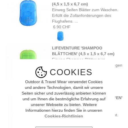
(4,5 x 1,5 x 6,7 cm)
Einweg Seifen Blätter zum Waschen.
Erfüllt die Zollanforderungen des
Flughafens. ...
6.90 CHF
LIFEVENTURE 'SHAMPOO
BLÄTTCHEN' (4,5 x 1,5 x 6,7 cm)
Einweg Shampoo Blätter zum
Waschen. Erfüllt die Zollanforderungen
COOKIES
des Flughafens. ...
6.90 CHF
Outdoor & Travel Wear verwendet Cookies
und andere Technologien, damit wir unsere
Seiten sicher und zuverlässig anbieten können
BASICNATURE ZELTNAGEL 'OFFEN'
und um Ihnen die bestmögliche Erfahrung auf
(20 cm 10 Stück)
unserer Webseite zu bieten. Weitere
Mit Haken versehener Standard
Informationen hierzu finden Sie in unseren
Zeltnagel aus verzinktem Stahldraht.
Cookies-Richtlinien
Durchmesser 4 ...
10.90 CHF
7.65 CHF